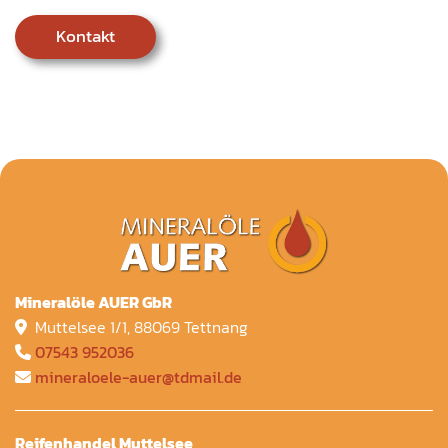
Kontakt
Mineralöle AUER GbR
Muttelsee 1/1, 88069 Tettnang

07543 952036

mineraloele-auer@tdmail.de

Reifenhandel Muttelsee