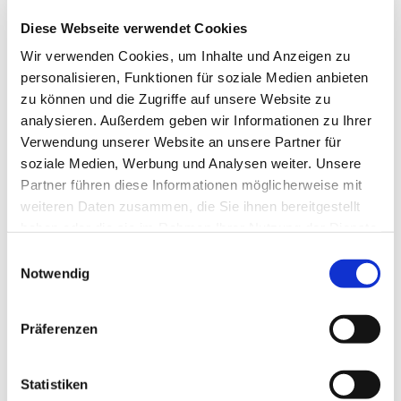
Verwendung finden. Heizöle müssen zwar alle
genormten Mindeststandards entsprechen,
Diese Webseite verwendet Cookies
unterscheiden sich jedoch dennoch, beispielsweise in
Wir verwenden Cookies, um Inhalte und Anzeigen zu
Bezug auf ihren Schwefelgehalt. Bei der Auswahl
personalisieren, Funktionen für soziale Medien anbieten
empfiehlt es sich, Empfehlungen von Herstellern und
zu können und die Zugriffe auf unsere Website zu
analysieren. Außerdem geben wir Informationen zu Ihrer
Experten zu beachten. So lässt sich am Ende
Verwendung unserer Website an unsere Partner für
sicherstellen, dass Sie das Heizöl in Eriskirch
soziale Medien, Werbung und Analysen weiter. Unsere
verwenden, mit dem Ihr Heizungssystem am besten
Partner führen diese Informationen möglicherweise mit
harmoniert. Dann arbeitet Ihre Anlage problemlos und
weiteren Daten zusammen, die Sie ihnen bereitgestellt
somit am effizientesten. Wir beraten Sie gerne
haben oder die sie im Rahmen Ihrer Nutzung der Dienste
individuell, umfassend und kompetent.
gesammelt haben.
Einwilligungsauswahl
Notwendig
Die Versorgung durch unser Heizöl für Eriskirch erfolgt
vollkommen flexibel. Ob kleine, mittlere oder große
Präferenzen
Mengen, ob Einzel- oder Sammelbestellungen, wir
richten uns ganz nach Ihrem Bedarf. Kontaktieren Sie
Statistiken
uns und wir klären die Konditionen Ihrer Bestellung.