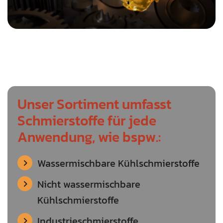
Unser Sortiment umfasst
Schmierstoffe für jede
Anwendung, wie bspw.:
Wassermischbare Kühlschmierstoffe
Nicht wassermischbare
Kühlschmierstoffe
Industrieschmierstoffe