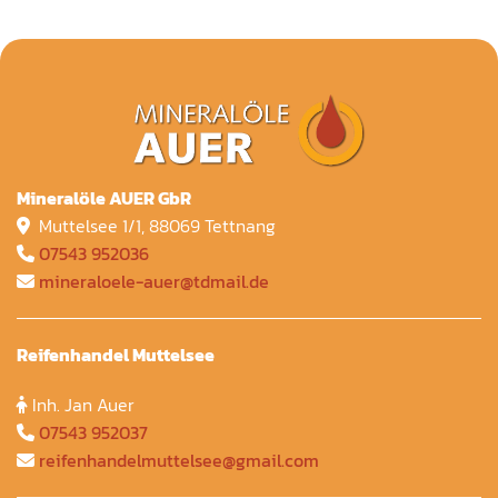
Mineralöle AUER GbR
Muttelsee 1/1, 88069 Tettnang

07543 952036

mineraloele-auer@tdmail.de

Reifenhandel Muttelsee
Inh. Jan Auer

07543 952037

reifenhandelmuttelsee@gmail.com
