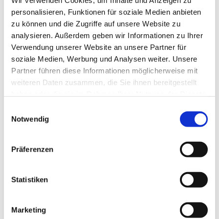
Wir verwenden Cookies, um Inhalte und Anzeigen zu
Gasmotorenöle
personalisieren, Funktionen für soziale Medien anbieten
Verdichteröle
zu können und die Zugriffe auf unsere Website zu
analysieren. Außerdem geben wir Informationen zu Ihrer
Turbinenöle
Verwendung unserer Website an unsere Partner für
soziale Medien, Werbung und Analysen weiter. Unsere
Schmierfette
Partner führen diese Informationen möglicherweise mit
weiteren Daten zusammen, die Sie ihnen bereitgestellt
haben oder die sie im Rahmen Ihrer Nutzung der Dienste
gesammelt haben.
Einwilligungsauswahl
Notwendig
AdBlue®
Präferenzen
Wir bieten AdBlue® in verschiedenen Gebindegrößen
an – erhältlich in 10-Liter-, 200-Liter- und 1000-Liter-
Behältern. Zusätzlich liefern wir AdBlue® auch als
Statistiken
offene Ware bequem per Tankzug direkt zu Ihnen vor
Ort.
Marketing