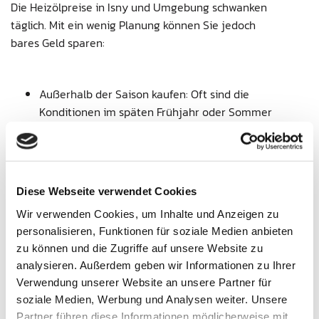
Die Heizölpreise in Isny und Umgebung schwanken
täglich. Mit ein wenig Planung können Sie jedoch
bares Geld sparen:
Außerhalb der Saison kaufen: Oft sind die
Konditionen im späten Frühjahr oder Sommer
attraktiver, da die allgemeine Nachfrage
geringer ist.
Markt beobachten: Wir unterstützen Sie dabei,
den Überblick über Rohölpreise und
Diese Webseite verwendet Cookies
Marktentwicklungen zu behalten, um den
Wir verwenden Cookies, um Inhalte und Anzeigen zu
idealen Bestellzeitpunkt zu finden.
personalisieren, Funktionen für soziale Medien anbieten
Frühzeitig planen: Warten Sie nicht, bis der
zu können und die Zugriffe auf unsere Website zu
Tank fast leer ist. Eine rechtzeitige Bestellung
analysieren. Außerdem geben wir Informationen zu Ihrer
sichert Ihnen entspannte Liefertermine und oft
Verwendung unserer Website an unsere Partner für
bessere Preise.
soziale Medien, Werbung und Analysen weiter. Unsere
Partner führen diese Informationen möglicherweise mit