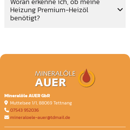
Woran erkenne ich, ob meine
Heizung Premium-Heizöl
benötigt?
Mineralöle AUER GbR
Muttelsee 1/1, 88069 Tettnang

07543 952036

mineraloele-auer@tdmail.de
