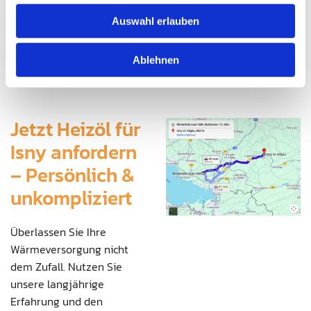
Selbstabholung in Tettnang: Für maximale Flexibilität
können Sie Ihr Heizöl nach Absprache auch direkt an
Auswahl erlauben
unserem Lagerstandort abholen. Wir unterstützen
Sie vor Ort bei der sicheren Beladung Ihrer
Ablehnen
zugelassenen Behältnisse.
Jetzt Heizöl für
Isny anfordern
– Persönlich &
unkompliziert
Überlassen Sie Ihre
Wärmeversorgung nicht
dem Zufall. Nutzen Sie
unsere langjährige
Erfahrung und den